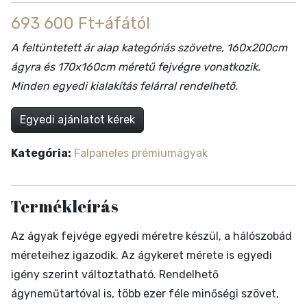
693 600 Ft+áfától
A feltüntetett ár alap kategóriás szövetre, 160x200cm
ágyra és 170x160cm méretű fejvégre vonatkozik.
Minden egyedi kialakítás felárral rendelhető.
Egyedi ajánlatot kérek
Kategória:
Falpaneles prémiumágyak
Termékleírás
Az ágyak fejvége egyedi méretre készül, a hálószobád
méreteihez igazodik. Az ágykeret mérete is egyedi
igény szerint változtatható. Rendelhető
ágyneműtartóval is, több ezer féle minőségi szövet,