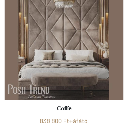
Coffe
838 800 Ft+áfától