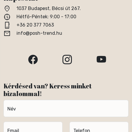
location_on
1037 Budapest, Bécsi út 267.
nest_clock_farsight_analog
Hétfő-Péntek: 9:00 - 17:00
phone_iphone
+36 20 377 7063
email
info@posh-trend.hu
Kérdésed van? Keress minket
bizalommal!
Név
Email
Telefon