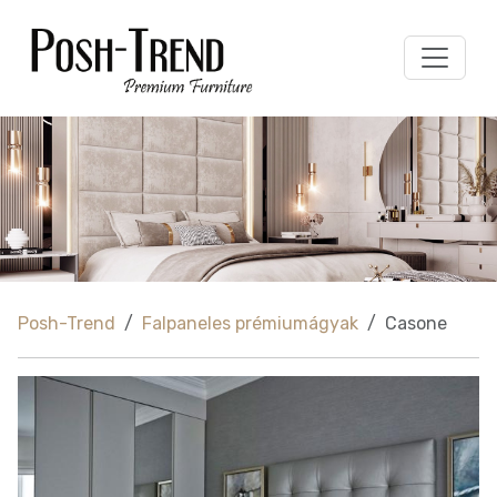
Posh-Trend
Falpaneles prémiumágyak
Casone