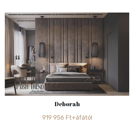
Deborah
919 956 Ft+áfától