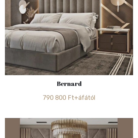
Bernard
790 800 Ft+áfától