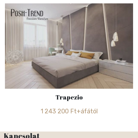
Trapezio
1 243 200 Ft+áfától
Kapcsolat