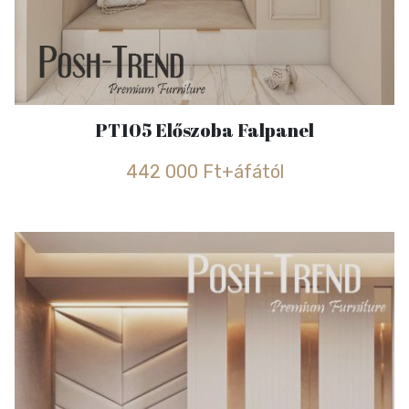
PT105 Előszoba Falpanel
442 000 Ft+áfától