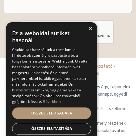
×
Ez a weboldal sütiket
használ
Cookie-kat használunk a tartalom, a
Küldés
hirdetések személyre szabására és a
forgalom elemzésére. Webhelyünk Ön általi
Adatkezelési tájékoztató
·
Cookie tájékoztató
·
használatára vonatkozó információkat
megosztjuk hirdetési és elemző
Általános szerződési feltételek
partnereinkkel is, akik egyesíthetik azokat
más információkkal, amelyeket Ön
Posh-Trend Kft. prémium franciaágy, falpaneles ágy, falpanelek
biztosított számukra, vagy amelyeket a
hálószobába, designágy, luxury ágy, prémium kanapé, egyedi
szolgáltatásaik Ön általi használatából
gyűjtöttek össze.
Bővebben
design kanapé.
Az oldalon található tartalom a POSH-TREND Kft. szellemi
ÖSSZES ELFOGADÁSA
tulajdona.
POSH-TREND Kft. fenntart minden, a lap bármely részének
ÖSSZES ELUTASÍTÁSA
bármilyen módszerrel, technikával történő másolásával és