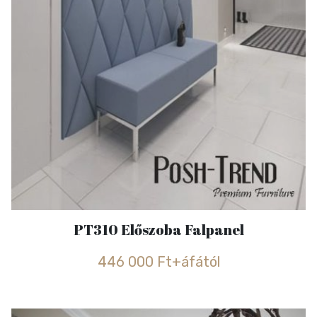
PT310 Előszoba Falpanel
446 000 Ft+áfától