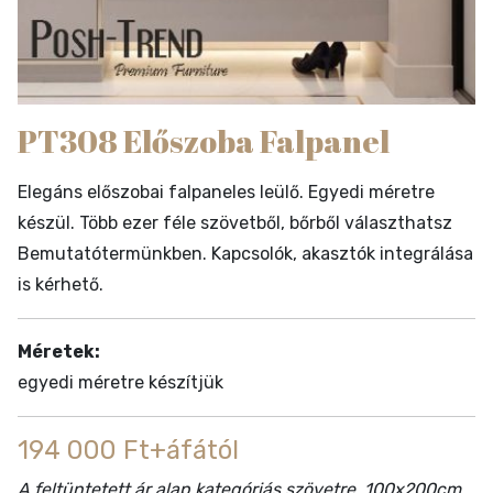
PT308 Előszoba Falpanel
Elegáns előszobai falpaneles leülő. Egyedi méretre
készül. Több ezer féle szövetből, bőrből választhatsz
Bemutatótermünkben. Kapcsolók, akasztók integrálása
is kérhető.
Méretek:
egyedi méretre készítjük
194 000 Ft+áfától
A feltüntetett ár alap kategóriás szövetre, 100x200cm