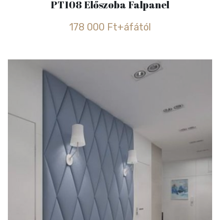
PT108 Előszoba Falpanel
178 000 Ft+áfától