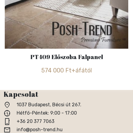
PT409 Előszoba Falpanel
574 000 Ft+áfától
Kapcsolat
location_on
1037 Budapest, Bécsi út 267.
nest_clock_farsight_analog
Hétfő-Péntek: 9:00 - 17:00
phone_iphone
+36 20 377 7063
email
info@posh-trend.hu