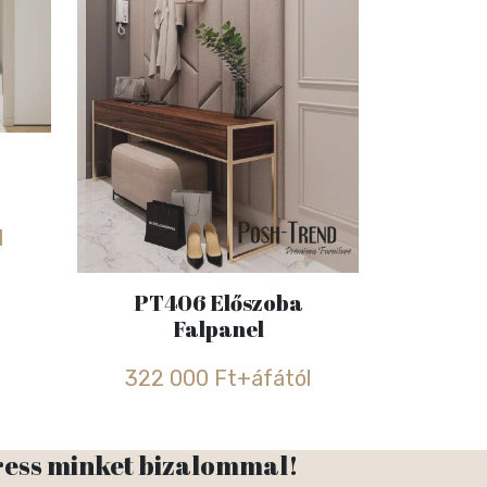
l
PT406 Előszoba
Falpanel
322 000 Ft+áfától
ress minket bizalommal!