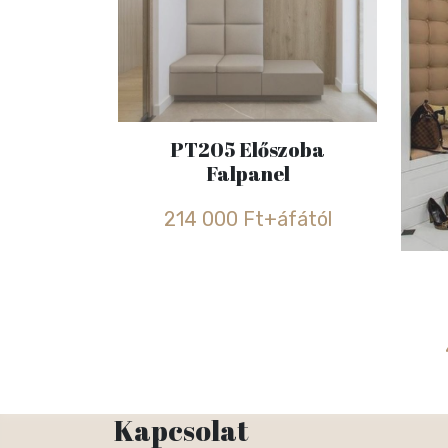
PT205 Előszoba
Falpanel
214 000 Ft+áfától
Kapcsolat