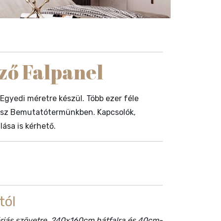
ző Falpanel
 Egyedi méretre készül. Több ezer féle
atsz Bemutatótermünkben. Kapcsolók,
ása is kérhető.
tól
góriás szövetre, 240x160cm hátfalra és 40cm-