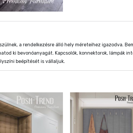
szülnek, a rendelkezésre álló hely méreteihez igazodva. B
zthatod ki bevonóanyagát. Kapcsolók, konnektorok, lámpák int
színi beépítését is vállaljuk.