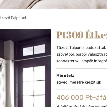
tkező Falpanel
Pt309 Étke
Tűzött falpanel padozattal.
szövetből, bőrből választh
konnektorok, lámpák integrál
Méretek:
egyedi méretre készítjük
406 000 Ft+áfá
A feltüntetett ár alap kate