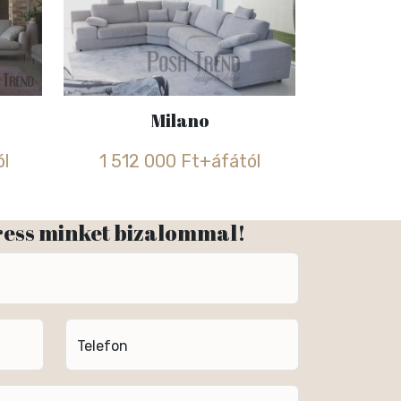
Milano
ól
1 512 000 Ft+áfától
ress minket bizalommal!
Telefon