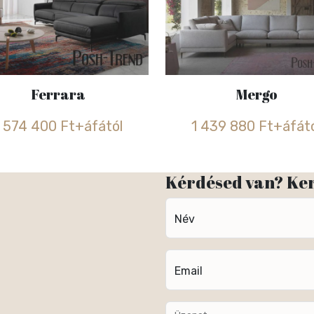
Ferrara
Mergo
1 574 400 Ft+áfától
1 439 880 Ft+áfát
Kérdésed van? Ke
Név
Email