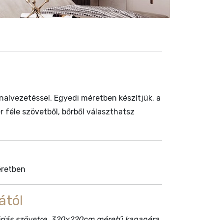
alvezetéssel. Egyedi méretben készítjük, a
r féle szövetből, bőrből választhatsz
retben
ától
góriás szövetre, 320x220cm méretű kanapéra