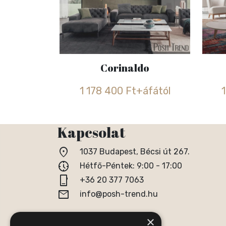
Corinaldo
1 178 400 Ft+áfától
Kapcsolat
location_on
1037 Budapest, Bécsi út 267.
nest_clock_farsight_analog
Hétfő-Péntek: 9:00 - 17:00
phone_iphone
+36 20 377 7063
email
info@posh-trend.hu
×