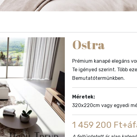
Ostra
Prémium kanapé elegáns von
Te igényed szerint. Több eze
Bemutatótermünkben.
Méretek:
320x220cm vagy egyedi mé
1 459 200 Ft+áf
A feltüntetett ár alap kate