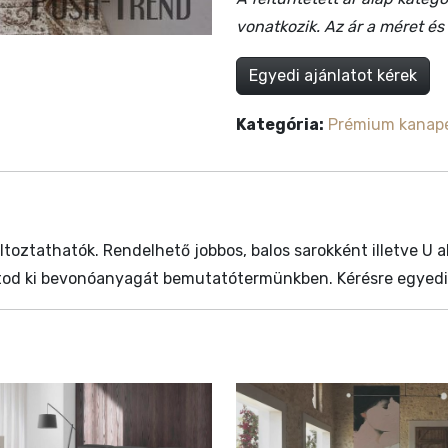
vonatkozik. Az ár a méret é
Egyedi ajánlatot kérek
Kategória:
Prémium kanap
oztathatók. Rendelhető jobbos, balos sarokként illetve U al
thatod ki bevonóanyagát bemutatótermünkben. Kérésre egyedi