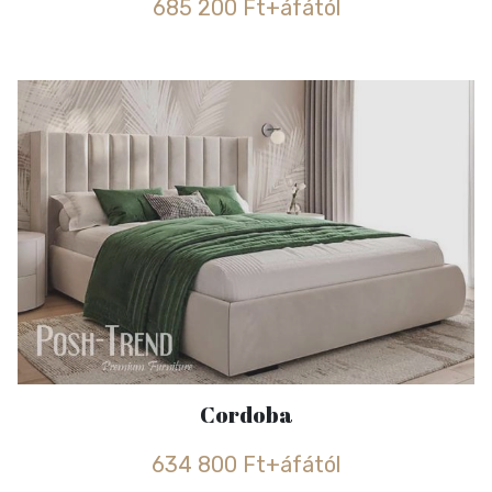
685 200 Ft+áfától
Cordoba
634 800 Ft+áfától