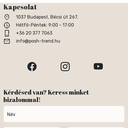
Kapcsolat
location_on
1037 Budapest, Bécsi út 267.
nest_clock_farsight_analog
Hétfő-Péntek: 9:00 - 17:00
phone_iphone
+36 20 377 7063
email
info@posh-trend.hu
Kérdésed van? Keress minket
bizalommal!
Név