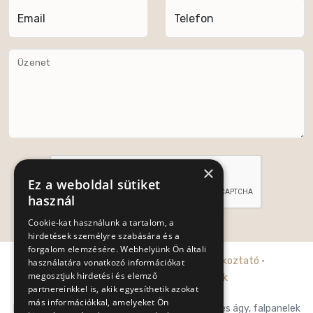
Email
Telefon
Üzenet
×
Ez a weboldal sütiket
használ
Cookie-kat használunk a tartalom, a
Küldés
hirdetések személyre szabására és a
forgalom elemzésére. Webhelyünk Ön általi
Adatkezelési tájékoztató
·
Cookie tájékoztató
·
használatára vonatkozó információkat
megosztjuk hirdetési és elemző
Általános szerződési feltételek
partnereinkkel is, akik egyesíthetik azokat
más információkkal, amelyeket Ön
Posh-Trend Kft. prémium franciaágy, falpaneles ágy, falpanelek