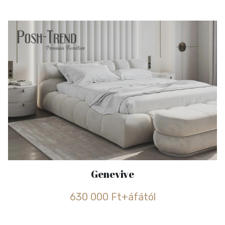
Genevive
630 000 Ft+áfától