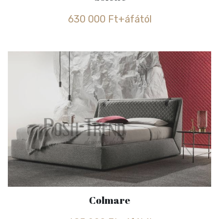
630 000 Ft+áfától
Colmare