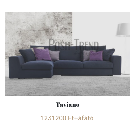
Taviano
1 231 200 Ft+áfától