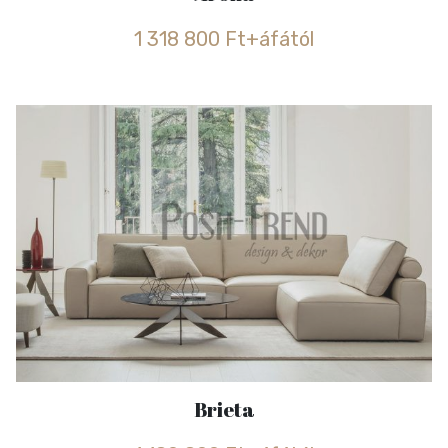
1 318 800 Ft+áfától
Brieta