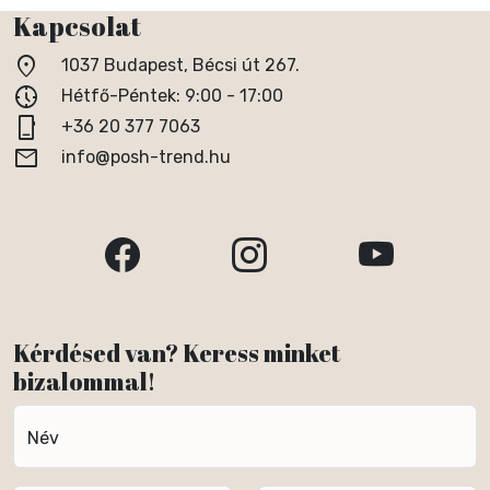
Kapcsolat
location_on
1037 Budapest, Bécsi út 267.
nest_clock_farsight_analog
Hétfő-Péntek: 9:00 - 17:00
phone_iphone
+36 20 377 7063
email
info@posh-trend.hu
Kérdésed van? Keress minket
bizalommal!
Név