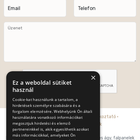
Email
Telefon
Üzenet
×
Ez a weboldal sütiket
használ
Cookie-kat használunk a tartalom, a
Küldés
hirdetések személyre szabására és a
forgalom elemzésére. Webhelyünk Ön általi
Adatkezelési tájékoztató
·
Cookie tájékoztató
·
használatára vonatkozó információkat
megosztjuk hirdetési és elemző
Általános szerződési feltételek
partnereinkkel is, akik egyesíthetik azokat
más információkkal, amelyeket Ön
Posh-Trend Kft. prémium franciaágy, falpaneles ágy, falpanelek