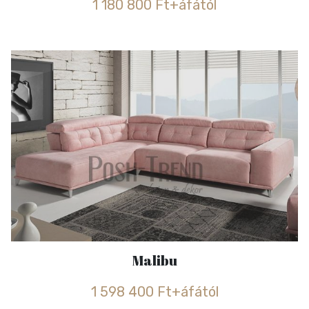
1 180 800 Ft+áfától
Malibu
1 598 400 Ft+áfától