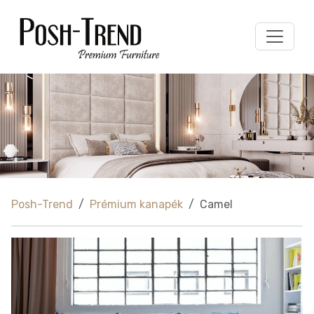
Posh-Trend
Prémium kanapék
Camel