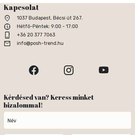
Kapcsolat
location_on
1037 Budapest, Bécsi út 267.
nest_clock_farsight_analog
Hétfő-Péntek: 9:00 - 17:00
phone_iphone
+36 20 377 7063
email
info@posh-trend.hu
Kérdésed van? Keress minket
bizalommal!
Név