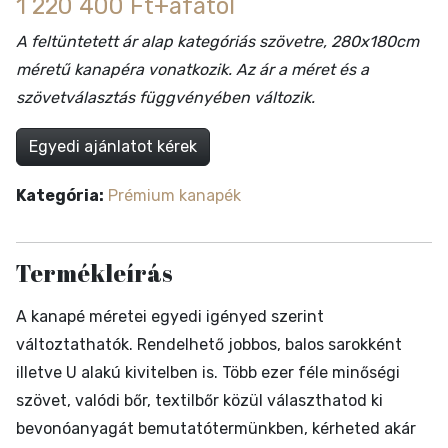
1 220 400 Ft+áfától
A feltüntetett ár alap kategóriás szövetre, 280x180cm
méretű kanapéra vonatkozik. Az ár a méret és a
szövetválasztás függvényében változik.
Egyedi ajánlatot kérek
Kategória:
Prémium kanapék
Termékleírás
A kanapé méretei egyedi igényed szerint
változtathatók. Rendelhető jobbos, balos sarokként
illetve U alakú kivitelben is. Több ezer féle minőségi
szövet, valódi bőr, textilbőr közül választhatod ki
bevonóanyagát bemutatótermünkben, kérheted akár