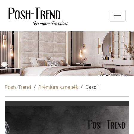
Posh-Trend
Prémium kanapék
Casoli