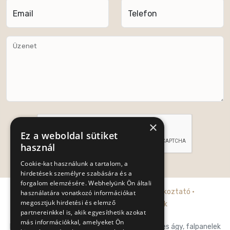
Email
Telefon
Üzenet
×
Ez a weboldal sütiket
használ
Cookie-kat használunk a tartalom, a
Küldés
hirdetések személyre szabására és a
forgalom elemzésére. Webhelyünk Ön általi
Adatkezelési tájékoztató
·
Cookie tájékoztató
·
használatára vonatkozó információkat
megosztjuk hirdetési és elemző
Általános szerződési feltételek
partnereinkkel is, akik egyesíthetik azokat
más információkkal, amelyeket Ön
Posh-Trend Kft. prémium franciaágy, falpaneles ágy, falpanelek