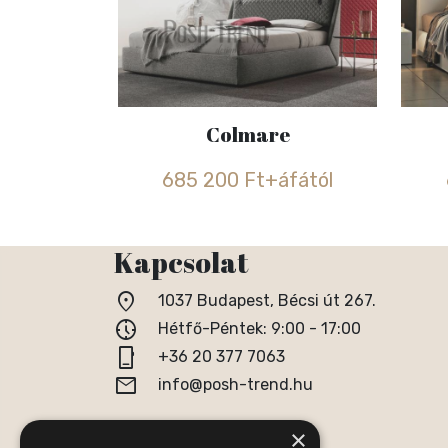
Colmare
685 200 Ft+áfától
Kapcsolat
location_on
1037 Budapest, Bécsi út 267.
nest_clock_farsight_analog
Hétfő-Péntek: 9:00 - 17:00
phone_iphone
+36 20 377 7063
email
info@posh-trend.hu
×