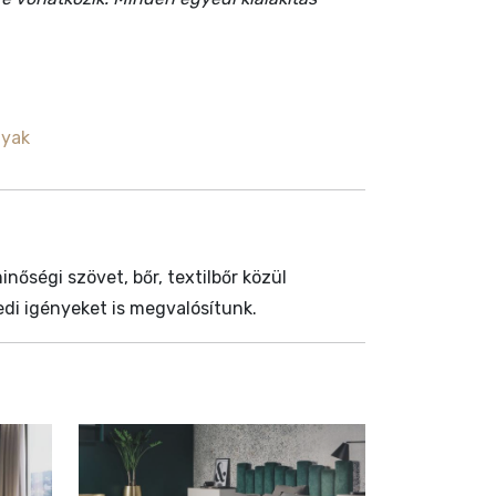
gyak
őségi szövet, bőr, textilbőr közül
edi igényeket is megvalósítunk.