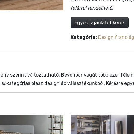
felárral rendelhető.
Egyedi ajánlatot kérek
Kategória:
Design franciá
ény szerint változtatható. Bevonóanyagát több ezer féle min
elsőkategóriás olasz designláb választékunkból. Kérésre egy