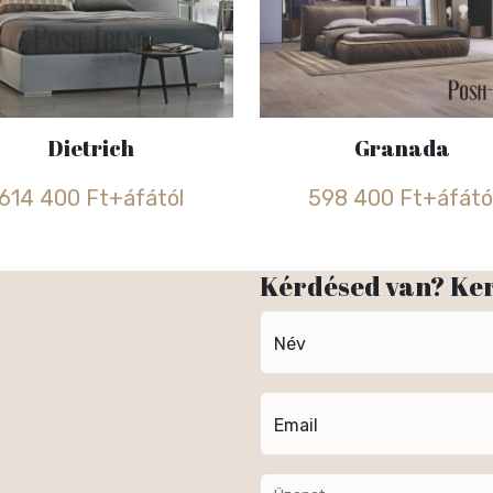
Dietrich
Granada
614 400 Ft+áfától
598 400 Ft+áfátó
Kérdésed van? Ke
Név
Email