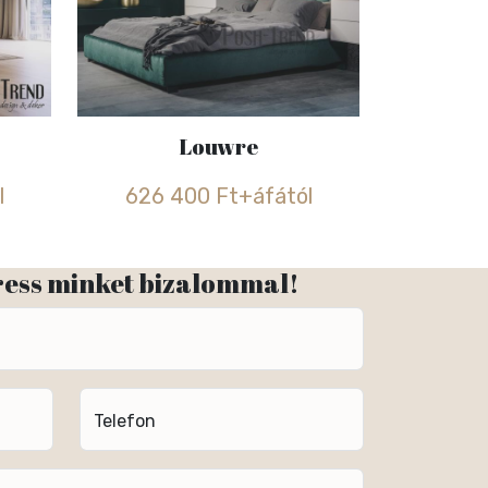
Louwre
l
626 400 Ft+áfától
ress minket bizalommal!
Telefon