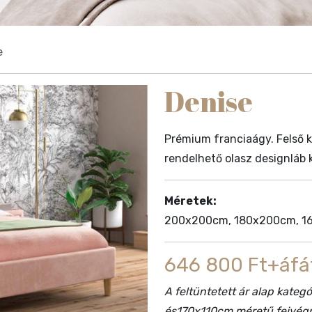
e
Denise
Prémium franciaágy. Felső ka
rendelhető olasz designláb k
Méretek:
200x200cm, 180x200cm, 16
646 800 Ft+áfá
A feltüntetett ár alap kate
és170x110cm méretű fejvégre