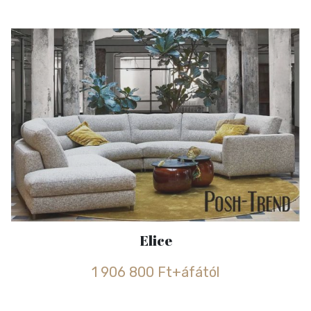
Elice
1 906 800 Ft+áfától