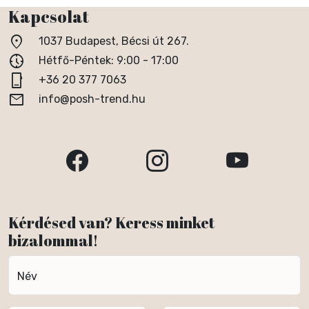
Kapcsolat
location_on
1037 Budapest, Bécsi út 267.
nest_clock_farsight_analog
Hétfő-Péntek: 9:00 - 17:00
phone_iphone
+36 20 377 7063
email
info@posh-trend.hu
Kérdésed van? Keress minket
bizalommal!
Név