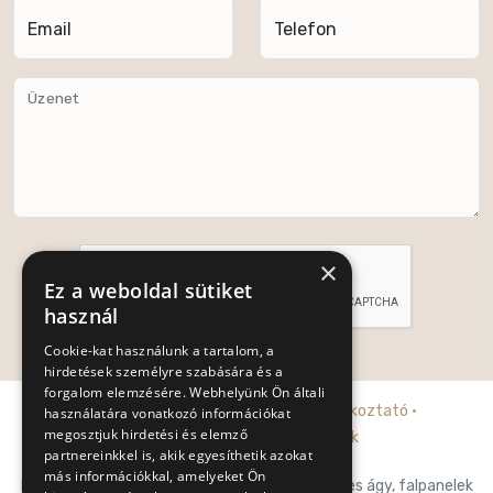
Email
Telefon
Üzenet
×
Ez a weboldal sütiket
használ
Cookie-kat használunk a tartalom, a
Küldés
hirdetések személyre szabására és a
forgalom elemzésére. Webhelyünk Ön általi
Adatkezelési tájékoztató
·
Cookie tájékoztató
·
használatára vonatkozó információkat
megosztjuk hirdetési és elemző
Általános szerződési feltételek
partnereinkkel is, akik egyesíthetik azokat
más információkkal, amelyeket Ön
Posh-Trend Kft. prémium franciaágy, falpaneles ágy, falpanelek