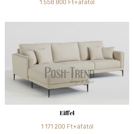
1 558 800 Ft+áfától
Eiffel
1 171 200 Ft+áfától