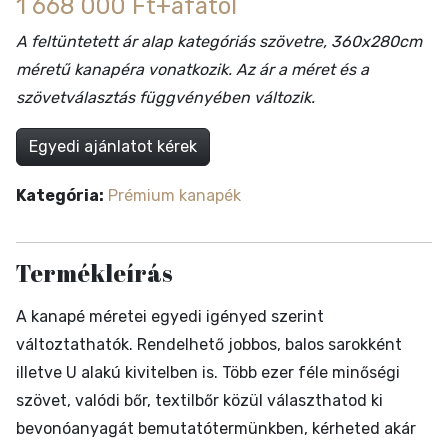
1 668 000 Ft+áfától
A feltüntetett ár alap kategóriás szövetre, 360x280cm
méretű kanapéra vonatkozik. Az ár a méret és a
szövetválasztás függvényében változik.
Egyedi ajánlatot kérek
Kategória:
Prémium kanapék
Termékleírás
A kanapé méretei egyedi igényed szerint
változtathatók. Rendelhető jobbos, balos sarokként
illetve U alakú kivitelben is. Több ezer féle minőségi
szövet, valódi bőr, textilbőr közül választhatod ki
bevonóanyagát bemutatótermünkben, kérheted akár