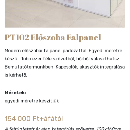
PT102 Előszoba Falpanel
Modern előszobai falpanel padozattal. Egyedi méretre
készül. Több ezer féle szövetből, bőrből választhatsz
Bemutatótermünkben. Kapcsolók, akasztók integrálása
is kérhető.
Méretek:
egyedi méretre készítjük
154 000 Ft+áfától
A feltüntetett ár alap kategóriás szövetre, 100x160cm