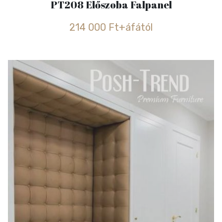
PT208 Előszoba Falpanel
214 000 Ft+áfától