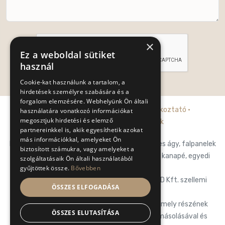
×
Ez a weboldal sütiket
használ
Cookie-kat használunk a tartalom, a
Küldés
hirdetések személyre szabására és a
forgalom elemzésére. Webhelyünk Ön általi
Adatkezelési tájékoztató
·
Cookie tájékoztató
·
használatára vonatkozó információkat
megosztjuk hirdetési és elemző
Általános szerződési feltételek
partnereinkkel is, akik egyesíthetik azokat
más információkkal, amelyeket Ön
Posh-Trend Kft. prémium franciaágy, falpaneles ágy, falpanelek
biztosított számukra, vagy amelyeket a
hálószobába, designágy, luxury ágy, prémium kanapé, egyedi
szolgáltatásaik Ön általi használatából
gyűjtöttek össze.
Bővebben
design kanapé.
Az oldalon található tartalom a POSH-TREND Kft. szellemi
ÖSSZES ELFOGADÁSA
tulajdona.
POSH-TREND Kft. fenntart minden, a lap bármely részének
ÖSSZES ELUTASÍTÁSA
bármilyen módszerrel, technikával történő másolásával és