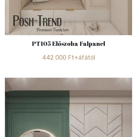
PT105 Előszoba Falpanel
442 000 Ft+áfától