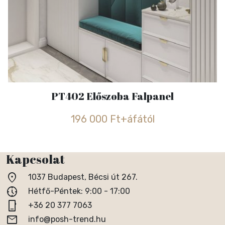
PT402 Előszoba Falpanel
196 000 Ft+áfától
Kapcsolat
location_on
1037 Budapest, Bécsi út 267.
nest_clock_farsight_analog
Hétfő-Péntek: 9:00 - 17:00
phone_iphone
+36 20 377 7063
email
info@posh-trend.hu