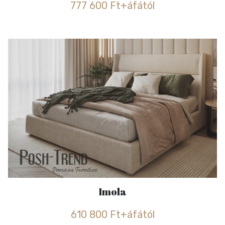
777 600 Ft+áfától
Imola
610 800 Ft+áfától