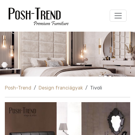
Posh-Trend
Design franciágyak
Tivoli