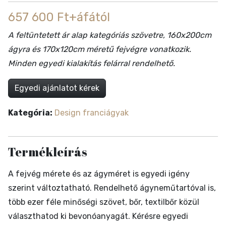
657 600 Ft+áfától
A feltüntetett ár alap kategóriás szövetre, 160x200cm
ágyra és 170x120cm méretű fejvégre vonatkozik.
Minden egyedi kialakítás felárral rendelhető.
Egyedi ajánlatot kérek
Kategória:
Design franciágyak
Termékleírás
A fejvég mérete és az ágyméret is egyedi igény
szerint változtatható. Rendelhető ágyneműtartóval is,
több ezer féle minőségi szövet, bőr, textilbőr közül
választhatod ki bevonóanyagát. Kérésre egyedi