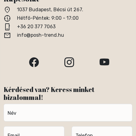
location_on
1037 Budapest, Bécsi út 267.
nest_clock_farsight_analog
Hétfő-Péntek: 9:00 - 17:00
phone_iphone
+36 20 377 7063
email
info@posh-trend.hu
Kérdésed van? Keress minket
bizalommal!
Név
Email
Telefon