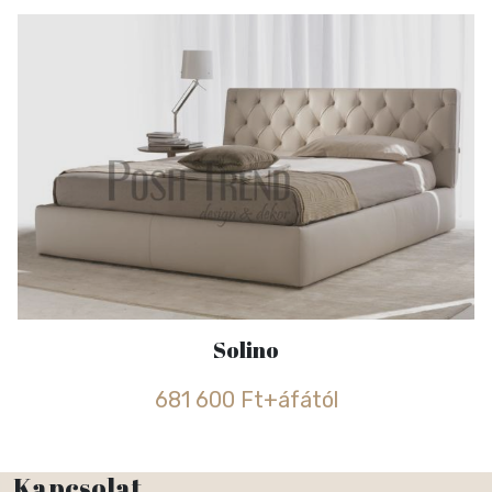
Solino
681 600 Ft+áfától
Kapcsolat