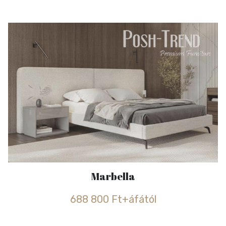
Marbella
688 800 Ft+áfától