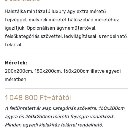
Halszálka mintázatú luxury ágy extra méretű
fejvéggel, melynek méretét hálószobád méretéhez
igazítjuk. Opcionálisan ágyneműtartóval,
felsőkategóriás szövettel, ledvilágítással is rendelhető
felárral.
Méretek:
200x200cm, 180x200cm, 160x200cm illetve egyedi
méretben
1 048 800 Ft+áfától
A feltüntetett ár alap kategóriás szövetre, 160x200cm
ágyra és 260x260cm méretű fejvégre vonatkozik.
Minden egyedi kialakítás felárral rendelhető.