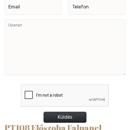
Email
Telefon
Üzenet
Küldés
PT108 Előszoba Falpanel