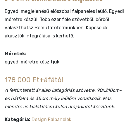
Egyedi megjelenésű előszobai falpaneles leülő. Egyedi
méretre készül. Több ezer féle szövetből, bőrből
választhatsz Bemutatótermünkben. Kapcsolók,
akasztók integrálása is kérhető.
Méretek:
egyedi méretre készítjük
178 000 Ft+áfától
A feltüntetett ár alap kategóriás szövetre, 90x210cm-
es hátfalra és 35cm mély leülőre vonatkozik. Más
méretre és kialakításra külön árajánlatot készítünk.
Kategória:
Design Falpanelek