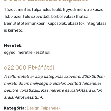
Tűzött mintás falpaneles leülő. Egyedi méretre készül.
Több ezer féle szövetből, bőrből választhatsz
Bemutatótermünkben. Kapcsolók, akasztók integrálása
is kérhető.
Méretek:
egyedi méretre készítjük
622 000 Ft+áfától
A feltüntetett ár alap kategóriás szövetre, 200x200cm
méretű 35cm mélységű 5 oldalon borított falpaneles
beülőre vonatkozik. Más méretre és kialakításra külön
árajánlatot készítünk.
Kategória:
Design Falpanelek