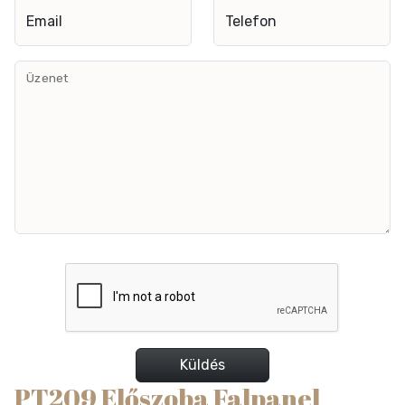
Email
Telefon
Üzenet
Küldés
PT209 Előszoba Falpanel